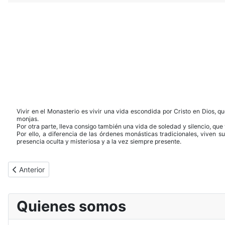
Vivir en el Monasterio es vivir una vida escondida por Cristo en Dios, q
monjas.
Por otra parte, lleva consigo también una vida de soledad y silencio, qu
Por ello, a diferencia de las órdenes monásticas tradicionales, viven su
presencia oculta y misteriosa y a la vez siempre presente.
Artículo anterior: Ante todo, amad a Dios y al prójimo»
Anterior
Quienes somos